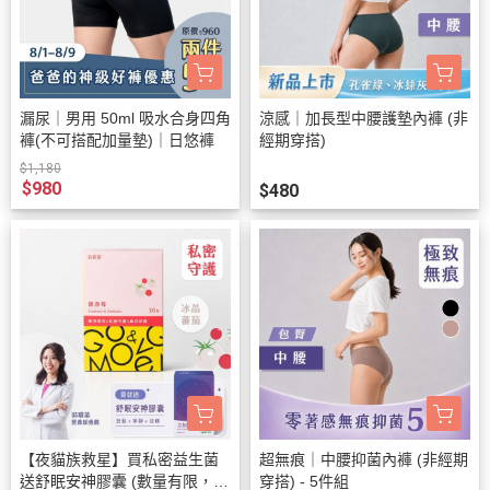
漏尿｜男用 50ml 吸水合身四角
涼感｜加長型中腰護墊內褲 (非
褲(不可搭配加量墊)｜日悠褲
經期穿搭)
$1,180
$980
$480
【夜貓族救星】買私密益生菌
超無痕｜中腰抑菌內褲 (非經期
送舒眠安神膠囊 (數量有限，送
穿搭) - 5件組