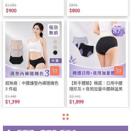
完為止)
$1,080
$895
$900
$800
超無痕｜中腰護墊內褲隨機色
【新手體驗】棉感｜日用中腰
3 件組
隱形灰＋夜用加量中腰靜謐黑
$1,440
$2,160
$1,399
$1,899
navigate_before
navigate_next