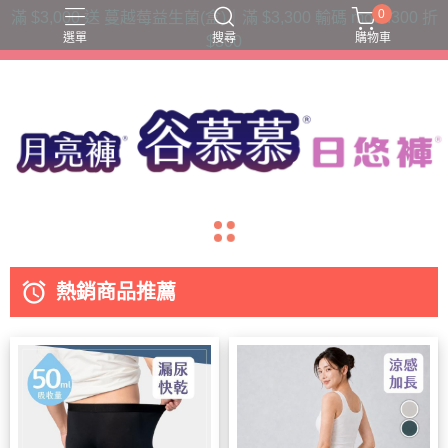
0
滿 $3,000 送 蔓越莓益生菌(盒)｜滿 $3,300 輸碼 moon300 折
選單
搜尋
購物車
$300
三片衛生棉吸收量
六片衛生棉吸收量
夜用款
日用款
護墊內褲
navigate_before
navigate_next
access_alarm
熱銷商品推薦