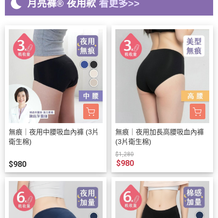
bedtime
月亮褲
®
夜用款
看更多>>
無痕｜夜用中腰吸血內褲 (3片
無痕｜夜用加長高腰吸血內褲
衛生棉)
(3片衛生棉)
$1,280
$980
$980