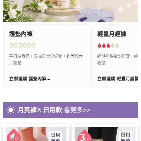
護墊內褲
輕量月經褲
平日貼身穿，吸收日常分泌物，約等於六
經期前後量少日穿，約
片護墊
收量
立即選購 護墊內褲
立即選購 輕量月經褲
wb_sunny
月亮褲
®
日用款
看更多>>