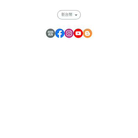
新台幣
嘉曜醫材股份有限公司 59238058
電話 : 0277308786
地址 : 新北市中和區中正路716號3樓之5