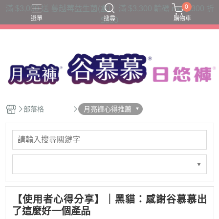
0
滿 $3,000 送 蔓越莓益生菌(盒)｜滿 $3,300 輸碼 moon300 折
選單
搜尋
購物車
$300
三片衛生棉吸收量
六片衛生棉吸收量
夜用款
日用款
護墊內褲
部落格
月亮褲心得推薦
【使用者心得分享】｜黑貓：感謝谷慕慕出
了這麼好一個產品