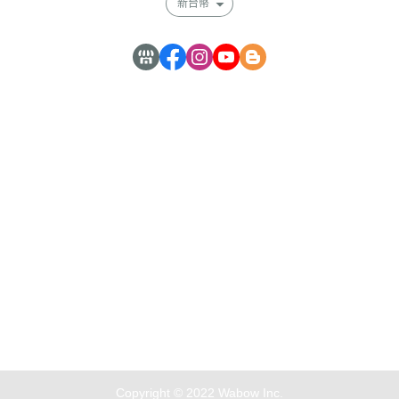
新台幣
嘉曜醫材股份有限公司 59238058
電話 : 0277308786
地址 : 新北市中和區中正路716號3樓之5
Copyright © 2022 Wabow Inc.