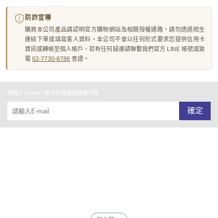
防詐宣導
購買本公司產品請認明官方購物網站及相關授權通路，請勿透過陌生
連結下單或填寫客人資料。本公司不會以任何形式要求您提供信用卡
資訊或轉帳至個人帳戶，若有任何疑慮請聯繫我們官方 LINE 帳號或致
電
02-7730-8786
查證。
請輸入 E-mail，即可訂閱或取消電子報
確定
關於我們
全部商品
付款及寄送說明
會員權益說明