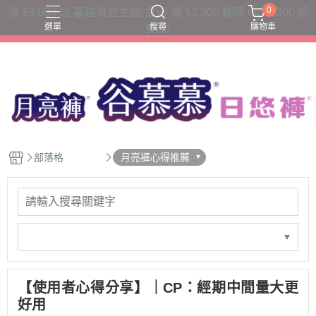
0
滿 $3,000 送 蔓越莓益生菌(盒)｜滿 $3,300 輸碼 moon300 折
選單
搜尋
購物車
$300
三片衛生棉吸收量
六片衛生棉吸收量
夜用款
日用款
護墊內褲
部落格
月亮褲心得推薦
【使用者心得分享】｜CP：經期中間量大更
好用