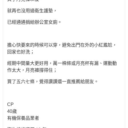
就再也沒用過衛生護墊，
已經通通捐給辦公室女廁。
擔心快要來的時候可以穿，避免出門在外的小紅尷尬，
回家也好洗；
經期中間量大更好用，萬一棉條或月亮杯有漏、運動動
作太大，月亮褲撐得住；
買了五六七條，覺得讚讚還一直推薦給朋友。
CP
40歲
有機保養品業者