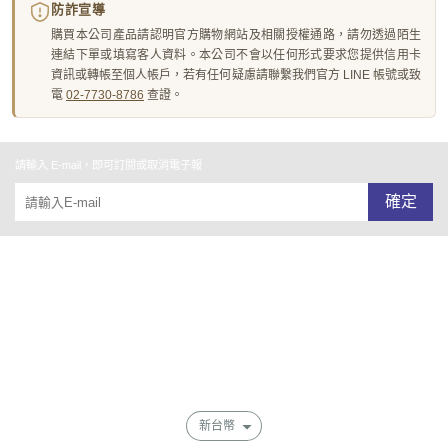
防詐宣導
購買本公司產品請認明官方購物網站及相關授權通路，請勿透過陌生
連結下單或填寫客人資料。本公司不會以任何形式要求您提供信用卡
資訊或轉帳至個人帳戶，若有任何疑慮請聯繫我們官方 LINE 帳號或致
電
02-7730-8786
查證。
請輸入 E-mail，即可訂閱或取消電子報
確定
關於我們
全部商品
付款及寄送說明
會員權益說明
新台幣