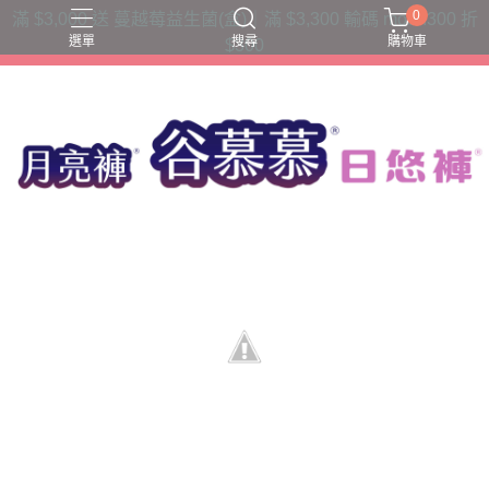
0
滿 $3,000 送 蔓越莓益生菌(盒)｜滿 $3,300 輸碼 moon300 折
選單
搜尋
購物車
$300
三片衛生棉吸收量
六片衛生棉吸收量
夜用款
日用款
護墊內褲