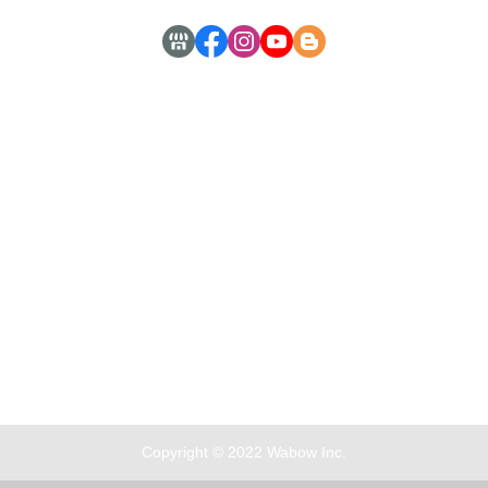
嘉曜醫材股份有限公司 59238058
電話 : 0277308786
地址 : 新北市中和區中正路716號3樓之5
Copyright © 2022 Wabow Inc.