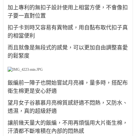
加上專利的無扣⼦設計使用上相當方便，不會像扣
子要一直對位置
扣子卡到時又容易有異物感，用自黏布取代扣子真
的相當便利
而且就像是無段式的感覺，可以更加自由調整喜愛
的鬆緊度
飯編前一陣子也開始嘗試月亮褲，量多時，搭配布
衛生棉更是安心舒適
望月女子谷慕慕月亮棉
質感舒適不悶熱，又防水、
透濕，真的超級舒適
讓前幾天量大的飯編，不用再煩惱用大片衛生棉，
汗漬都不斷堆積在內部的悶熱感