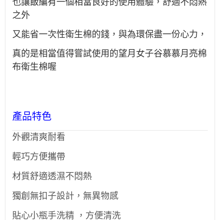
也讓飯編有一個相當良好的使用體驗，舒適不悶熱
之外
又能省一次性衛生棉的錢，與為環保盡一份心力，
真的是相當值得嘗試使用的望月女子谷慕慕月亮棉
布衛生棉喔
產品特色
外觀清爽耐看
輕巧方便攜帶
材質舒適透濕不悶熱
獨創無扣⼦設計，無異物感
貼心⼩瓶⼿洗精 ，方便清洗