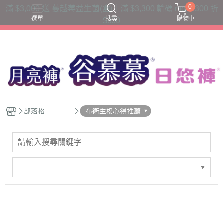
0
滿 $3,000 送 蔓越莓益生菌(盒)｜滿 $3,300 輸碼 moon300 折
選單
搜尋
購物車
$300
三片衛生棉吸收量
六片衛生棉吸收量
夜用款
日用款
護墊內褲
部落格
布衛生棉心得推薦