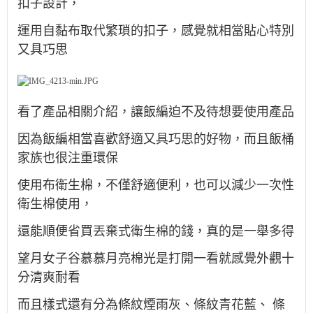
扣⼦設計，
運用自黏布取代繁瑣的扣子，感覺就相當貼心特別
又具巧思
看了產品相關介紹，讓飯編迫不及待想要使用產品
因為飯編相當喜歡舒適又具巧思的好物，而且飯桶
家族也很注重環保
使用布衛生棉，不僅舒適便利，也可以減少一次性
衛生棉使用，
還能順便省買丟棄式衛生棉的錢，真的是一舉多得
望⽉⼥⼦⾕慕慕月亮棉光是打開一看就感覺外觀十
分清爽耐看
而且樣式還有分為條紋煙雨灰、條紋青花藍、 條