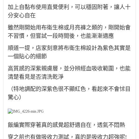
加上自黏布使用直覺便利，可以穩固附著，讓人十
分安心自在
雖然剛開始用布衛生棉或月亮褲之類的，剛開始會
不習慣，但嘗試一段時間後，也能漸漸適應
順道一提，店家刻意將布衛生棉設計為紫色其實是
一個貼心的細節
高質感的深紫親膚層，並分辨經⾎吸收範圍，也能
清楚看⾒是否清洗乾淨
（特地調配的深紫⾊很不顯紅⾊，看起來不會怵⽬
驚⼼）
飯編實際穿著真的感覺超舒適自在，透氣不悶熱
穿之前也有做吸收力測試，真的是吸收力超強呢!