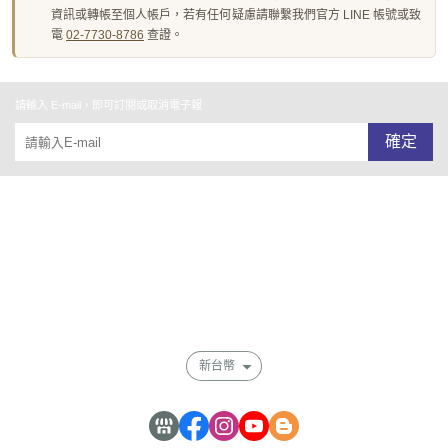
資訊或轉帳至個人帳戶，若有任何疑慮請聯繫我們官方 LINE 帳號或致
電
02-7730-8786
查證。
請輸入 E-mail，即可訂閱或取消電子報
確定
關於我們
全部商品
付款及寄送說明
會員權益說明
新台幣