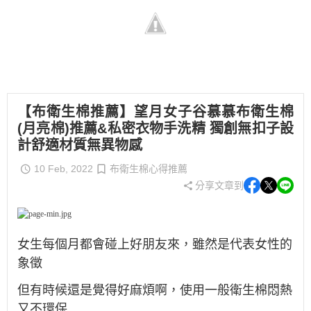
【布衛生棉推薦】望⽉⼥⼦⾕慕慕布衛⽣棉
(月亮棉)推薦&私密衣物⼿洗精 獨創無扣⼦設
計舒適材質無異物感
10 Feb, 2022
布衛生棉心得推薦
分享文章到
女生每個月都會碰上好朋友來，雖然是代表女性的
象徵
但有時候還是覺得好麻煩啊，使用一般衛生棉悶熱
又不環保