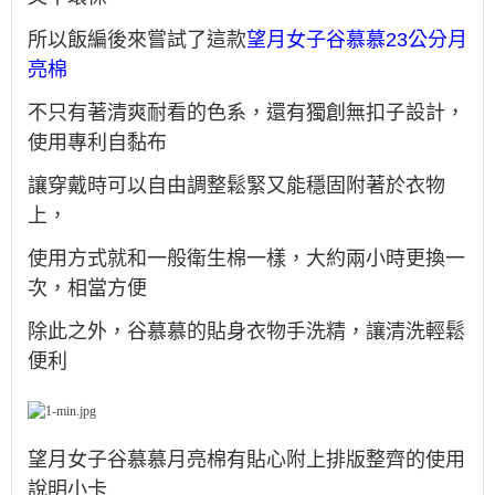
所以飯編後來嘗試了這款
望⽉⼥⼦⾕慕慕23公分
月
亮棉
不只有著清爽耐看的色系，還有獨創無扣⼦設計，
使用專利自黏布
讓穿戴時可以自由調整鬆緊又能穩固附著於衣物
上，
使用方式就和一般衛生棉一樣，大約兩小時更換一
次，相當方便
除此之外，谷慕慕的貼身衣物手洗精，讓清洗輕鬆
便利
望⽉⼥⼦⾕慕慕月亮棉有貼心附上排版整齊的使用
說明小卡