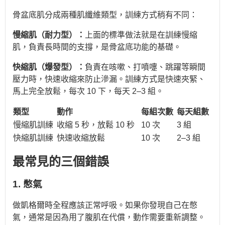
骨盆底肌分成兩種肌纖維類型，訓練方式稍有不同：
慢縮肌（耐力型）：
上面的標準做法就是在訓練慢縮
肌，負責長時間的支撐，是骨盆底功能的基礎。
快縮肌（爆發型）：
負責在咳嗽、打噴嚏、跳躍等瞬間
壓力時，快速收縮來防止滲漏。訓練方式是快速夾緊、
馬上完全放鬆，每次 10 下，每天 2–3 組。
類型
動作
每組次數
每天組數
慢縮肌訓練
收縮 5 秒，放鬆 10 秒
10 次
3 組
快縮肌訓練
快速收縮放鬆
10 次
2–3 組
最常見的三個錯誤
1. 憋氣
做凱格爾時全程應該正常呼吸。如果你發現自己在憋
氣，通常是因為用了腹肌在代償，動作需要重新調整。