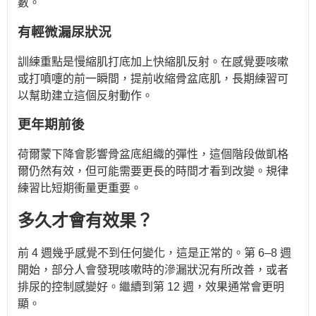
數。
有輕微漏尿狀況
訓練重點是慢縮肌打底加上快縮肌反射。在感覺要咳嗽
或打噴嚏的前一瞬間，提前收縮骨盆底肌，長期練習可
以幫助建立這個反射動作。
更年期前後
荷爾蒙下降會影響骨盆底組織的彈性，這個階段做凱格
爾仍然有效，但可能需要更長的時間才看到改變。規律
練習比短期衝量更重要。
多久才會有效果？
前 4 週幾乎感覺不到任何變化，這是正常的。第 6–8 週
開始，部分人會發現咳嗽時的滲漏狀況有所改善，或者
排尿的控制感變好。繼續到第 12 週，效果通常會更明
顯。