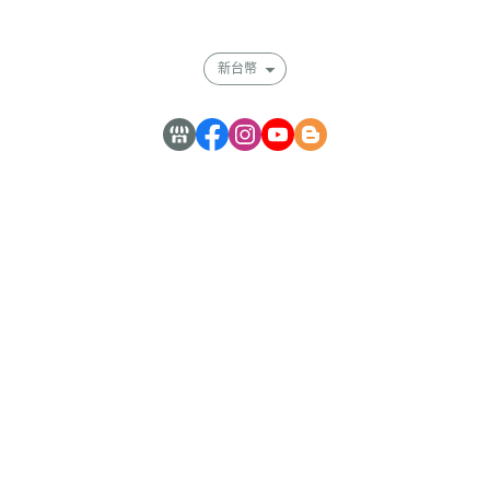
會員權益說明
新台幣
嘉曜醫材股份有限公司 59238058
電話 : 0277308786