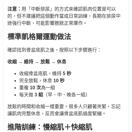
注意：
用「中斷排尿」的方式來確認肌肉位置是可以
的，但不建議把這個動作當成日常訓練，長期在排尿中
途強行中斷，可能影響膀胱正常運作。
標準凱格爾運動做法
確認找到骨盆底肌之後，按照以下步驟進行：
收縮 → 維持 → 放鬆 → 休息
收縮骨盆底肌，維持
5 秒
完全放鬆，休息
10 秒
重複
10 次
為一組
每天做
3 組
（早、中、晚各一組）
放鬆的時間和收縮一樣重要。很多人只顧著夾緊，忘記
讓肌肉完整休息，反而會讓骨盆底肌過度緊繃。
進階訓練：慢縮肌＋快縮肌