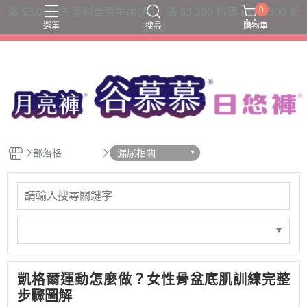
0
滿 $3,000 送 蔓越莓益生菌(盒)｜滿 $3,300 輸碼 moon300 折
選單
搜尋
購物車
$300
三片衛生棉吸收量
六片衛生棉吸收量
夜用款
日用款
護墊內褲
部落格
漏尿相關
凱格爾運動怎麼做？女性骨盆底肌訓練完整
步驟圖解