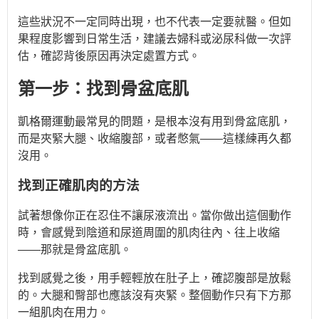
這些狀況不一定同時出現，也不代表一定要就醫。但如
果程度影響到日常生活，建議去婦科或泌尿科做一次評
估，確認背後原因再決定處置方式。
第一步：找到骨盆底肌
凱格爾運動最常見的問題，是根本沒有用到骨盆底肌，
而是夾緊大腿、收縮腹部，或者憋氣——這樣練再久都
沒用。
找到正確肌肉的方法
試著想像你正在忍住不讓尿液流出。當你做出這個動作
時，會感覺到陰道和尿道周圍的肌肉往內、往上收縮
——那就是骨盆底肌。
找到感覺之後，用手輕輕放在肚子上，確認腹部是放鬆
的。大腿和臀部也應該沒有夾緊。整個動作只有下方那
一組肌肉在用力。