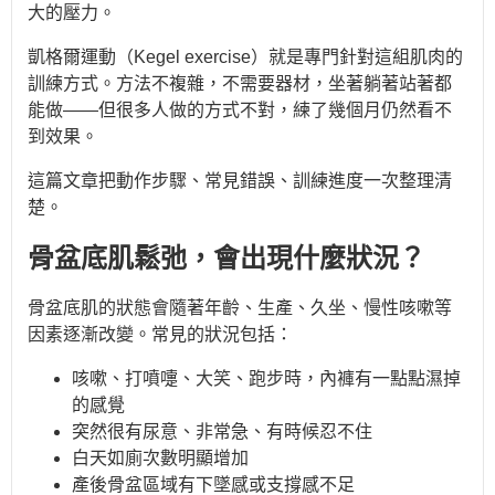
大的壓力。
凱格爾運動（Kegel exercise）就是專門針對這組肌肉的
訓練方式。方法不複雜，不需要器材，坐著躺著站著都
能做——但很多人做的方式不對，練了幾個月仍然看不
到效果。
這篇文章把動作步驟、常見錯誤、訓練進度一次整理清
楚。
骨盆底肌鬆弛，會出現什麼狀況？
骨盆底肌的狀態會隨著年齡、生產、久坐、慢性咳嗽等
因素逐漸改變。常見的狀況包括：
咳嗽、打噴嚏、大笑、跑步時，內褲有一點點濕掉
的感覺
突然很有尿意、非常急、有時候忍不住
白天如廁次數明顯增加
產後骨盆區域有下墜感或支撐感不足