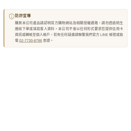
防詐宣導
購買本公司產品請認明官方購物網站及相關授權通路，請勿透過陌生
連結下單或填寫客人資料。本公司不會以任何形式要求您提供信用卡
資訊或轉帳至個人帳戶，若有任何疑慮請聯繫我們官方 LINE 帳號或致
電
02-7730-8786
查證。