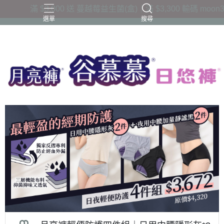
滿 $3,000 送 蔓越莓益生菌(盒)｜滿 $3,300 輸碼 moon30
選單
搜尋
三片衛生棉吸收量
六片衛生棉吸收量
夜用款
日用款
護墊