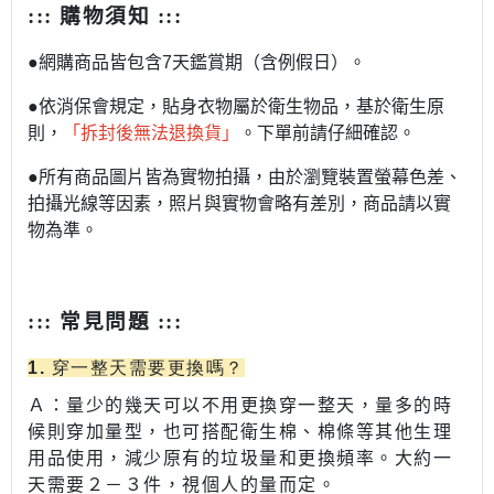
:::
購物須知
:::
●網購商品皆包含7天鑑賞期（含例假日）。
●依消保會規定，貼身衣物屬於衛生物品，基於衛生原
則，
「拆封後無法退換貨」
。下單前請仔細確認。
●所有商品圖片皆為實物拍攝，由於瀏覽裝置螢幕色差、
拍攝光線等因素，照片與實物會略有差別，商品請以實
物為準。
::: 常見問題
:::
1. 穿一整天需要更換嗎？
Ａ：量少的幾天可以不用更換穿一整天，量多的時
候則穿加量型，
也可搭配衛生棉、棉條等其他生理
用品使用，減少原有的垃圾量和更換頻率。
大約一
天需要２－３件，視個人的量而定。