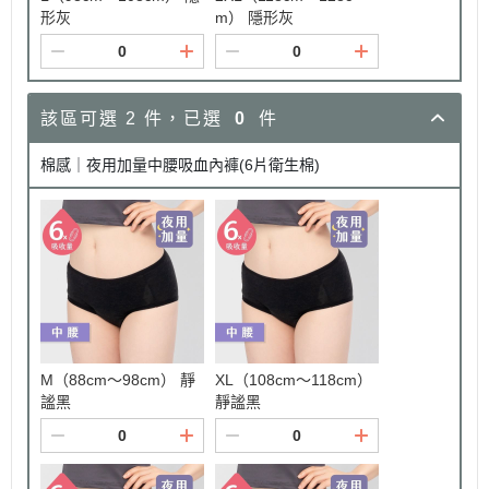
形灰
m） 隱形灰
該區可選 2 件，已選
0
件
棉感｜夜用加量中腰吸血內褲(6片衛生棉)
M（88cm～98cm） 靜
XL（108cm～118cm）
謐黑
靜謐黑