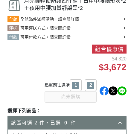
月亮褲輕便防護四件組｜日用中腰隱形灰*2
＋夜用中腰加量靜謐黑*2
全館
全館滿件滿額活動，請查閱詳情
運送
可用運送方式，請查閱詳情
付款
可用付款方式，請查閱詳情
組合優惠價
$4,320
$3,672
點擊前往選購
尚未選購
選擇下列商品：
該區可選 2 件，已選
0
件