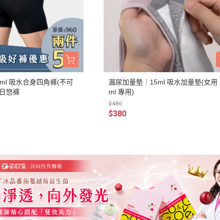
0ml 吸水合身四角褲(不可
漏尿加量墊｜15ml 吸水加量墊(女用 
｜日悠褲
ml 專用)
$480
$380