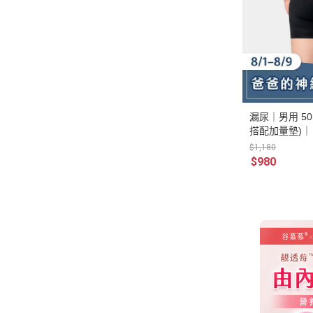
漏尿｜男用 5
搭配加量墊)
$1,180
$980