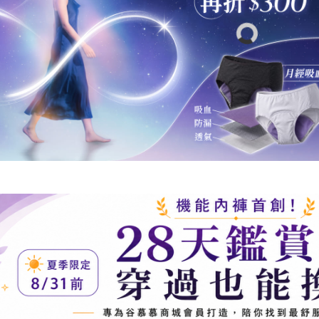
洗精
安心包覆四件組｜日用高腰隱形
款式
灰*2 + 夜用加長加量高腰靜謐黑
《小姐不熙娣》推薦｜吸血內褲
*2
｜任選兩件 95 折、四件 9 折、
六件 88 折、八件 85 折、十件 8
月亮褲輕便防護四件組｜日用中
折
腰隱形灰*2＋夜用中腰加量靜謐
黑*2
防漏尿內褲｜女款任選兩件 9
折、四件 88 折、六件 86 折
教你怎麼穿月亮褲｜三階段防護
組 9 折優惠
【中大尺碼福利】任選兩件限時
73 折
日日乾爽無痕 4 件組｜護墊內褲
奶茶米兩件＋日用蜜桃膚＋夜用
靜謐黑
日悠褲兩件組 85 折｜女用 30ml
高腰漏尿褲 *2 + 專用加量墊 *2
經期也能美麗綻放 | 無痕蕾絲兩
件 85 折