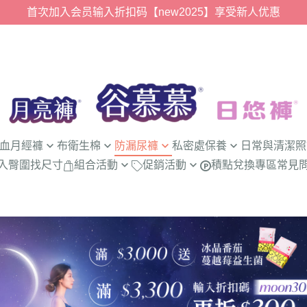
首次加入会员输入折扣码【new2025】享受新人优惠
血月經褲
布衛生棉
防漏尿褲
私密處保養
日常與清潔照
入臀圍找尺寸
組合活動
促銷活動
積點兌換專區
常見
用量)
23cm｜無釦布衛生棉
防漏尿褲
健康食品
護墊內褲
【盒損良品】日悠褲｜女用
月亮褲® 8 週年慶｜棉感月事｜
收量)
內褲
28cm｜無釦布衛生棉
專用加量墊
私密處清潔
抑菌內褲
30ml 高腰吸水褲兩件組 79 折
最高現折 $520
收量)
內褲
清潔居家用品
零著感放肆動 ღ 超無痕抑菌內褲
父親節快樂｜男用吸水內褲單件
內褲
＋超無痕護墊內褲 88 折
88 折，兩件 5 折
內褲
絲滑浪漫守護 ღ 花邊抑菌內褲＋
【美安好友限定】2 件 9 折，4
)
超無痕護墊內褲 88 折
件 85 折，滿額送私密衣物洗手