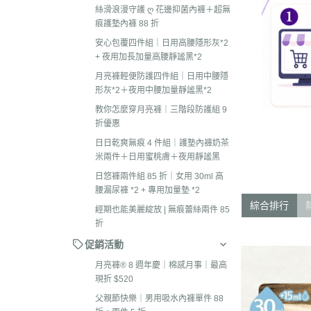
絲滑浪漫守護 ღ 花邊抑菌內褲＋超無
痕護墊內褲 88 折
安心包覆四件組｜日用高腰隱形灰*2
+ 夜用加長加量高腰靜謐黑*2
月亮褲輕便防護四件組｜日用中腰隱
形灰*2＋夜用中腰加量靜謐黑*2
教你怎麼穿月亮褲｜三階段防護組 9
折優惠
日日乾爽無痕 4 件組｜護墊內褲奶茶
米兩件＋日用蜜桃膚＋夜用靜謐黑
日悠褲兩件組 85 折｜女用 30ml 高
腰漏尿褲 *2 + 專用加量墊 *2
綜合排行
經期也能美麗綻放 | 無痕蕾絲兩件 85
折
促銷活動
月亮褲® 8 週年慶｜棉感月事｜最高
現折 $520
父親節快樂｜男用吸水內褲單件 88