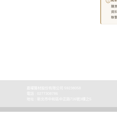
購
資
聯繫
關於
聯絡
部落
實體銷
嘉曜醫材股份有限公司 59238058
電話 : 0277308786
地址 : 新北市中和區中正路716號3樓之5