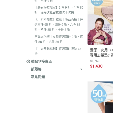
折，兩件 5 折
【美安好友限定】2 件 9 折，4 件 85
折，滿額送私密衣物洗手洗精
《小姐不熙娣》推薦｜吸血內褲｜任
選兩件 95 折、四件 9 折、六件 88
折、八件 85 折、十件 8 折
防漏尿內褲｜女款任選兩件 9 折、四
件 88 折、六件 86 折
【中大尺碼福利】任選兩件限時 73
漏尿｜女用 30m
折
專用加量墊(1
$1,760
積點兌換專區
$1,430
部落格
常見問題