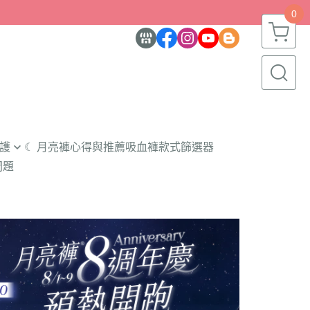
0
護
☾ 月亮褲心得與推薦
吸血褲款式篩選器
問題