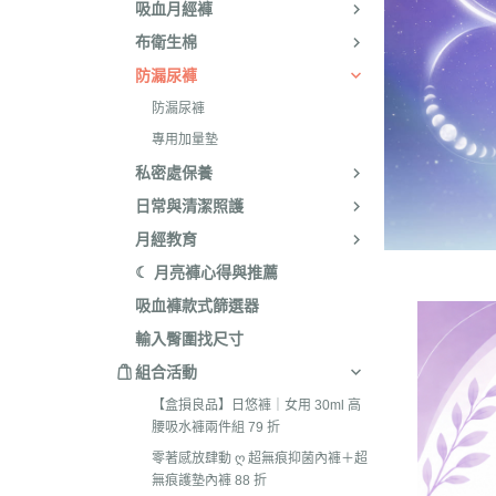
棉感款式
吸血月經褲
布衛生棉
蕾絲／暖宮
防漏尿褲
加量款式
防漏尿褲
褲型款式
專用加量墊
私密處保養
日常與清潔照護
月經教育
☾ 月亮褲心得與推薦
吸血褲款式篩選器
輸入臀圍找尺寸
組合活動
【盒損良品】日悠褲｜女用 30ml 高
腰吸水褲兩件組 79 折
零著感放肆動 ღ 超無痕抑菌內褲＋超
無痕護墊內褲 88 折