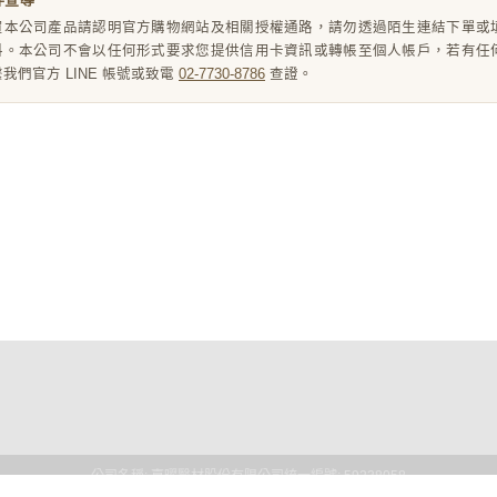
買本公司產品請認明官方購物網站及相關授權通路，請勿透過陌生連結下單或
料。本公司不會以任何形式要求您提供信用卡資訊或轉帳至個人帳戶，若有任
我們官方 LINE 帳號或致電
02-7730-8786
查證。
我們
全部商品
付款及寄送說明
會員權益說明
我們
訂單查詢
售後服務說明
現金積點規則
格
訂單相關說明
多元生理用品校園專案
隱私權條款
售據點
星馬訂購
產品通過PFAS公告
身心礙障專屬優惠
醫護人員專屬優惠
公司名稱: 嘉曜醫材股份有限公司
統一編號: 59238058