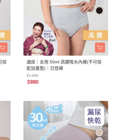
可搭
漏尿｜女用 50ml 高腰吸水內褲(不可搭
配加量墊)｜日悠褲
$1,080
$880