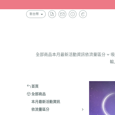
新台幣
全部商品
本月最新活動資訊
依流量區分
吸
輸
護墊內褲(取代全天護墊使
初經款(XS)
輕量月經褲(三片衛生棉吸
日用｜中腰
大量月經褲(六片衛生棉吸
日用｜高腰
首頁
微量漏尿褲(30ml 吸收量)
夜用｜中腰
全部商品
輕量漏尿褲(50ml 吸收量)
夜用｜高腰
本月最新活動資訊
中量漏尿褲(200ml 吸收量
無痕款式
依流量區分