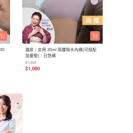
30
漏尿｜女用 30ml 高腰吸水內褲(可搭配
加量墊)｜日悠褲
$1,380
$1,080