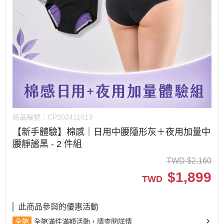
商品編號：
CP202411013
【新手體驗】棉感｜日用中腰隱形灰＋夜用加量中
腰靜謐黑 - 2 件組
TWD
$
2,160
$
1,899
TWD
此商品參與的優惠活動
全館
全館滿件滿額活動，請查閱詳情