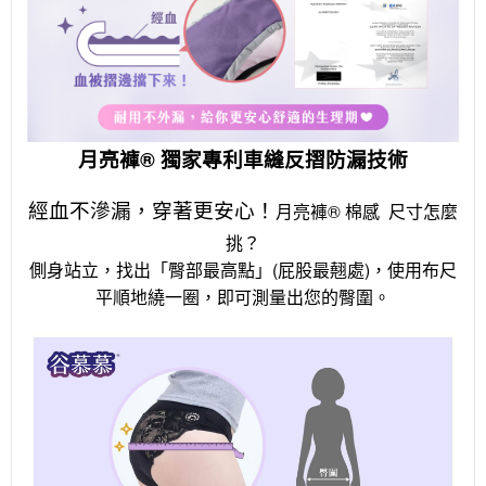
月亮褲® 獨家專利車縫反摺防漏技術
經血不滲漏，穿著更安心！
月亮褲® 棉感 尺寸怎麼
挑？
側身站立，找出「臀部最高點」(屁股最翹處)，使用布尺
平順地繞一圈，即可測量出您的臀圍。