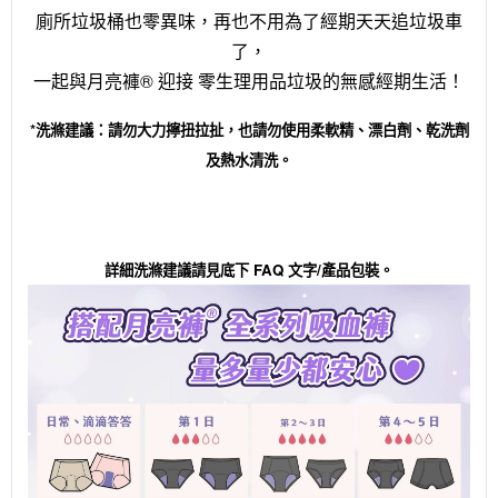
廁所垃圾桶也零異味，再也不用為了經期天天追垃圾車
了，
一起與月亮褲® 迎接 零生理用品垃圾的無感經期生活！
*洗滌建議：請勿大力擰扭拉扯，也請勿使用柔軟精、漂白劑、乾洗劑
及熱水清洗。
詳細洗滌建議請見底下 FAQ 文字/產品包裝。