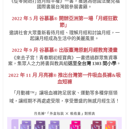
《從零開始打造月經平權》一書，獲選為德國法蘭克福
國際書展台灣館參展書籍。
2022 年 5 月 谷慕慕® 開辦亞洲第一場「月經狂歡
節」
邀請社會大眾重新看待月經、理解月經和討論月經，一
起讓月經成為生活中的美麗風景。
2022 年 9 月 谷慕慕® 出版臺灣原創月經教育漫畫
《來去子宮！青春期初經寶典》一書透過群眾集資專
案，集眾人之力將書與教具組
送至全台灣 1303 間小學
。
2022 年 11 月 月亮褲® 推出台灣第一件吸血長褲&吸
血短褲
「
月動褲™️」
讓吸血褲跨足居家、運動等多種穿搭
領
域，讓經期不再處處受限，享受豐盛的無感月經生活！