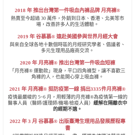
2018 年 推出台灣第一件吸血內褲品牌 月亮褲®
熱賣至今超過 30 萬件，外銷到日本、香港、北美等市
場，改善許多人的生活體驗。
2019 年 谷慕慕® 遠赴美國參與世界月經大會
與來自全球各地十數個時區的月經研究學者、倡議者、
多元生理用品廠商交流。
2020 年 月亮褲® 推出台灣第一件吸血短褲
「月亮褲®️ 運動款」現身，平口四角褲型，讓不喜歡三
角褲的人，也能開心穿上吸血褲。
2021 年 月亮褲® 挺防疫第一線 捐出3335件月亮褲®
疫情最嚴峻的 5~6 月，用輕薄的月亮褲®為疫情第一線的
醫事人員（醫師/護理師/機場/檢疫人員）
緩解在隔離衣中
的經期不適。
2022 年 3 月 谷慕慕® 出版臺灣生理用品發展歷程專
書