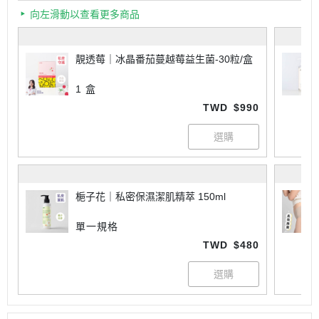
向左滑動以查看更多商品
靚透莓｜冰晶番茄蔓越莓益生菌-30粒/盒
1 盒
TWD
$990
梔子花｜私密保濕潔肌精萃 150ml
單一規格
TWD
$480