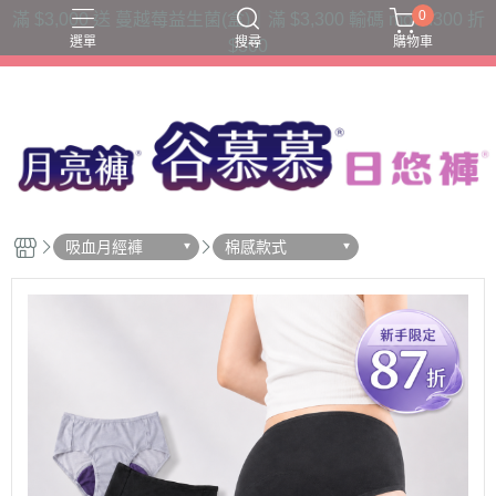
0
滿 $3,000 送 蔓越莓益生菌(盒)｜滿 $3,300 輸碼 moon300 折
選單
搜尋
購物車
$300
三片衛生棉吸收量
六片衛生棉吸收量
夜用款
日用款
護墊內褲
吸血月經褲
棉感款式