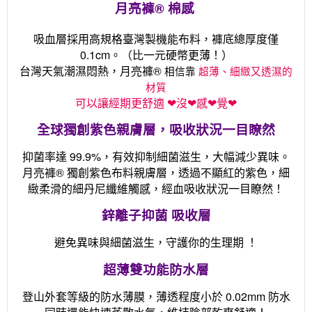
月亮褲® 棉感
吸血層採用高規格臺灣製機能布料，褲底總厚度僅
0.1cm。（比一元硬幣更薄！）
台灣天氣潮濕悶熱，月亮褲®
相信靠
超薄、細緻又透濕的
材質
可以讓經期更舒適 ❤沒❤感❤覺❤
全球獨創紫色親膚層，吸收狀況一目瞭然
抑菌率達 99.9%，有效抑制細菌滋生，大幅減少異味。
月亮褲® 獨創紫色布料親膚層，透過不顯紅的紫色，細
緻柔滑的細丹尼纖維觸感，經血吸收狀況一目瞭然！
鋅離子抑菌 吸收層
避免異味與細菌滋生，守護你的生理期 ！
超薄雙功能防水層
登山外套等級的防水薄膜，薄透程度小於 0.02mm 防水