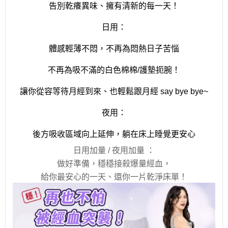
告別乾癢異味、擁有清新的每一天！
日用：
體感輕薄不悶，不再為悶熱日子苦惱
不再為吸不滿的白色棉棉/護墊扼腕！
讓你從容等待月經到來、也輕鬆跟月經 say bye bye~
夜用：
後方吸收區域向上延伸，躺在床上睡覺更安心
日用加量 / 夜用加量 ：
做好準備，穩穩接殺爆量經血，
給你最安心的一天、還你一片乾淨床單！