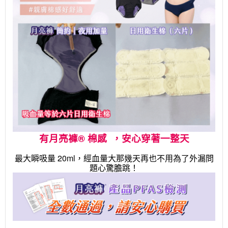
有月亮褲® 棉感
，安心穿著一整天
最大瞬吸量 20ml，經血量大那幾天再也不用為了外漏問
題心驚膽跳！