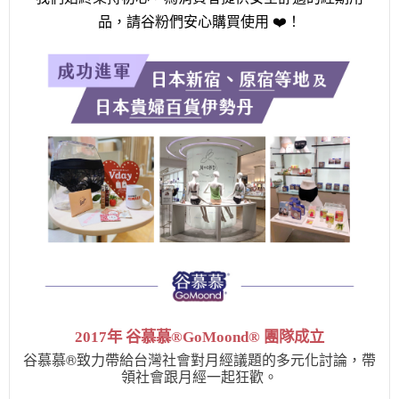
品，請谷粉們安心購買使用 ❤️！
2017年 谷慕慕®GoMoond® 團隊成立
谷慕慕®致力帶給台灣社會對月經議題的多元化討論，帶
領社會跟月經一起狂歡。